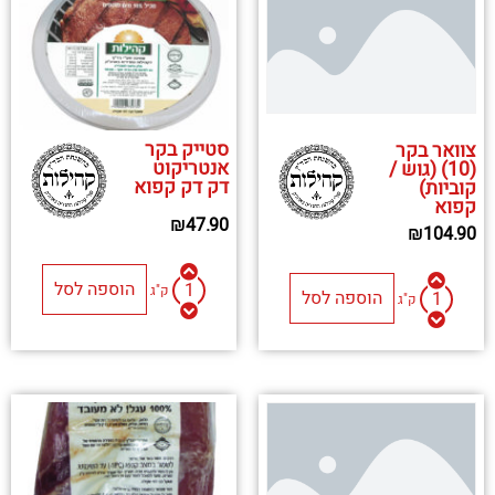
סטייק בקר
צוואר בקר
אנטריקוט
(10) (גוש /
דק דק קפוא
קוביות)
קפוא
₪
47.90
₪
104.90
הוספה לסל
ק"ג
הוספה לסל
ק"ג