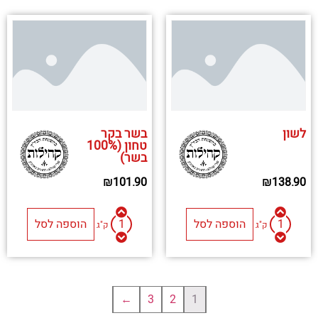
לשון
בשר בקר
טחון (100%
בשר)
₪
101.90
₪
138.90
הוספה לסל
הוספה לסל
ק"ג
ק"ג
←
3
2
1