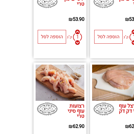
טרי
₪
53.90
₪
53
הוספה לסל
הוספה לסל
ק"ג
ק"ג
צל עוף
רצועות
 דק דק
עוף סיני
טרי
₪
62.90
₪
62