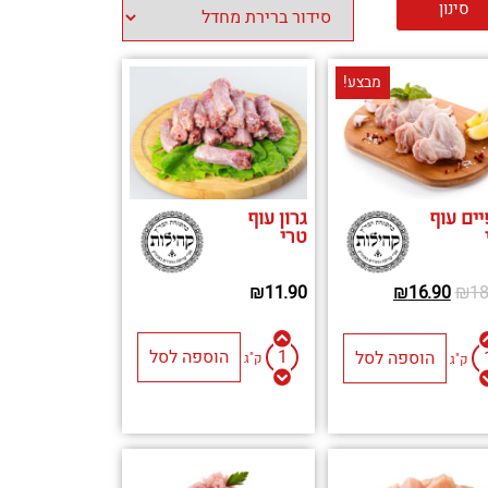
סינון
מבצע!
יים עוף
גרון עוף
טרי
₪
11.90
₪
16.90
₪
18
הוספה לסל
הוספה לסל
ק"ג
ק"ג