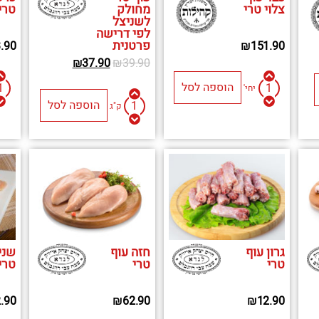
צלוי טרי
מחולק
טרי
לשניצל
לפי דרישה
פרטנית
.90
₪
151.90
₪
37.90
₪
39.90
הוספה לסל
יחי'
הוספה לסל
ק"ג
גרון עוף
חזה עוף
שני
טרי
טרי
טרי
.90
₪
62.90
₪
12.90