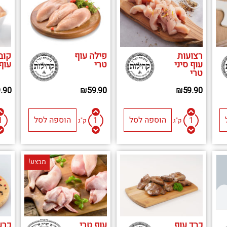
רצועות
פילה עוף
קוב
עוף סיני
טרי
עוף
טרי
.90
₪
59.90
₪
59.90
הוספה לסל
הוספה לסל
ק"ג
ק"ג
מבצע!
כבד עוף
עוף טרי
כרע