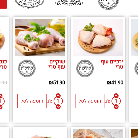
ירכיים עוף
שוקיים
כנפ
טרי
עוף טרי
טרי
.90
₪
51.90
₪
41.90
הוספה לסל
הוספה לסל
ק"ג
ק"ג