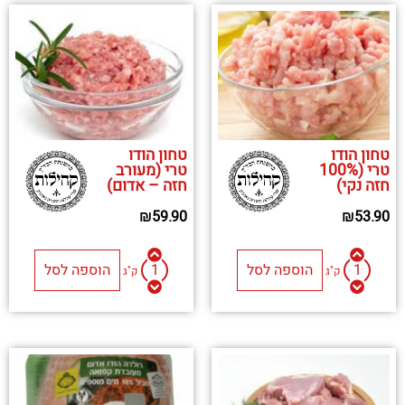
טחון הודו
טחון הודו
טרי (100%
טרי (מעורב
חזה נקי)
חזה – אדום)
₪
59.90
₪
53.90
הוספה לסל
הוספה לסל
ק"ג
ק"ג