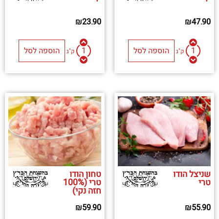
₪
23.90
₪
47.90
הוספה לסל
הוספה לסל
ק"ג
ק"ג
שניצל הודו
טחון הודו
טרי
טרי (100%
חזה נקי)
₪
59.90
₪
55.90