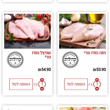
חזה הודו טרי
שניצל הודו
טרי
₪
54.90
₪
53.90
הוספה לסל
הוספה לסל
ק"ג
ק"ג