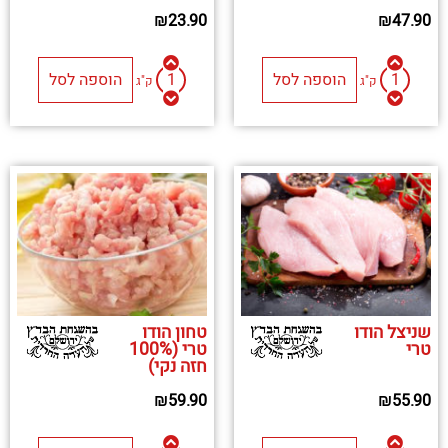
₪
23.90
₪
47.90
הוספה לסל
הוספה לסל
ק"ג
ק"ג
שניצל הודו
טחון הודו
טרי
טרי (100%
חזה נקי)
₪
59.90
₪
55.90