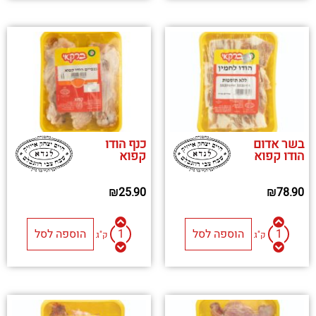
בשר אדום
כנף הודו
הודו קפוא
קפוא
₪
25.90
₪
78.90
הוספה לסל
הוספה לסל
ק"ג
ק"ג