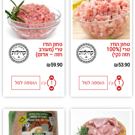
טחון הודו
טחון הודו
טרי (100%
טרי (מעורב
חזה נקי)
חזה – אדום)
₪
59.90
₪
53.90
הוספה לסל
הוספה לסל
ק"ג
ק"ג