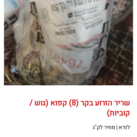
שריר הזרוע בקר (8) קפוא (גוש /
קוביות)
לנדא | מחיר לק"ג