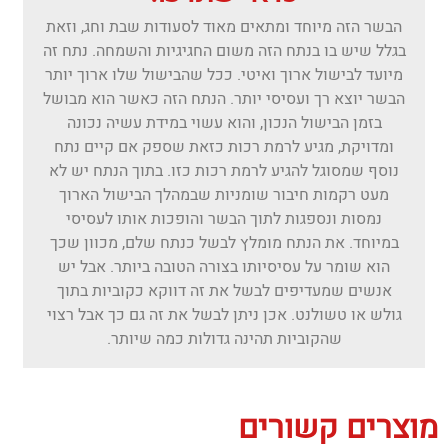
הבשר הזה מיוחד ומתאים מאוד לסעודות שבת וחג, וזאת
בגלל שיש בו בנתח הזה משום החגיגיות והשמחה. נתח זה
מיועד לבישול ארוך ואיטי. ככל שהבישול שלו ארוך יותר
הבשר יוצא רך ועסיסי יותר. הנתח הזה כאשר הוא מבושל
בזמן הבישול הנכון, והוא עשוי במידת עשיה נכונה
ומדויקת, מגיע לרמת רכות כזאת שספק אם קיים נתח
נוסף שמסוגל להגיע לרמת רכות כזו. בתוך הנתח יש לא
מעט רקמות חיבור שומניות שבמהלך הבישול הארוך
נמסות ונספגות לתוך הבשר והופכות אותו לעסיסי
במיוחד. את הנתח מומלץ לבשל כנתח שלם, מכוון שכך
הוא שומר על עסיסיותו בצורה הטובה ביותר. אבל יש
אנשים שמעדיפים לבשל את זה דווקא כקוביות בתוך
גולש או טשולנט. אכן ניתן לבשל את זה גם כך אבל רצוי
שהקוביות תהינה גדולות כמה שיותר.
מוצרים קשורים