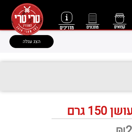
הצג עגלה
15 גרם
₪
2