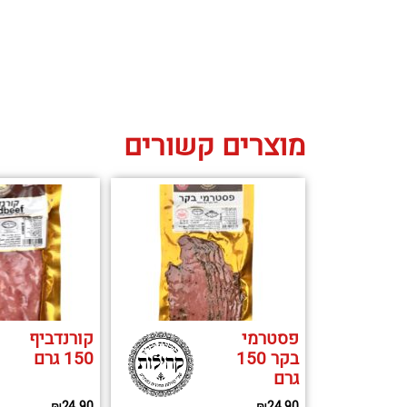
מוצרים קשורים
פסטרמי
קורנדביף
בקר 150
150 גרם
גרם
₪
24.90
₪
24.90