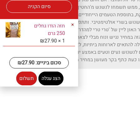
סיום הקניה
 ממש תשמחו לנשנש מ'החטיף' הבשרי
ת, בתוספת הטעמים הייחודיים, הופכים
נוש בשרי אולטימטיבי. ותתפלאו, אבל
×
חזה הודו גחלים
האון ליין של 'טרי טרי למהדרין' תוכלו
250 גרם
ה במחיר נגיש ונוח מבלי לצאת ממפתן
₪
27.90
1 ×
ה להתאים לארוחות ביתיות, לארוחות
 לנשנוש נעים וטעים באמצע יום עבודה
ו כעת כתף בקר מעושן במחיר מעולה.
סכום ביניים:
27.90
₪
הצג עגלה
תשלום