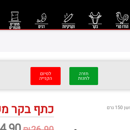
חזרה
לסיום
לחנות
הקנייה
כתף בקר מעושן 0
 גרם
4.90
₪
26.90