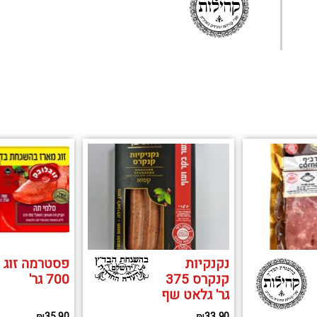
נקנקיות
פסטרמה זוג
קנקרס 375
700 גר'
גר' גלאט שף
₪
35.90
₪
33.90