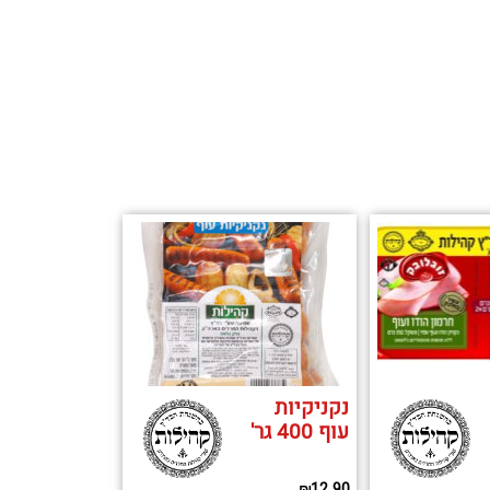
נקניקיות
עוף 400 גר'
₪
12.90