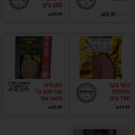
200 גרם
₪
24.90
₪
24.90
₪
26.90
כתף בקר
המבורגר
מפולפל
עגל 400 גר'
150 גרם
גלאט שף
₪
45.90
₪
24.90