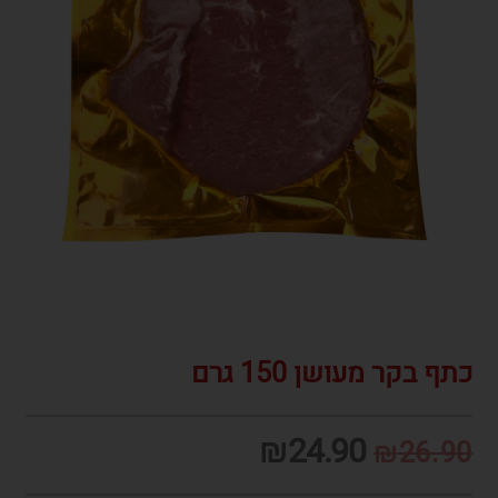
כתף בקר מעושן 150 גרם
₪
24.90
₪
26.90