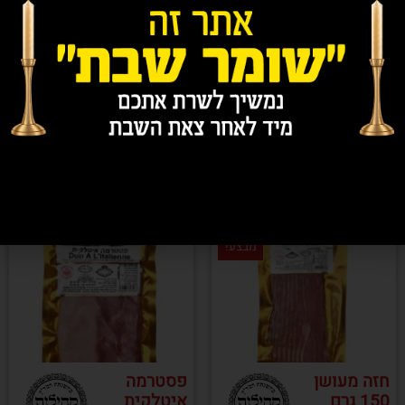
האון ליין של 'טרי טרי למהדרין' תוכלו להזמין את הבשר
המפנק הזה במחיר נגיש ונוח מבלי לצאת ממפתן פתח
הדלת. כתף בקר יכולה להתאים לארוחות ביתיות, לארוחות
בחיק הטבע, או אפילו סתם לנשנוש נעים וטעים באמצע
יום עבודה מתיש ואינטנסיבי. הזמינו כעת כתף בקר
מעושן במחיר מעולה.
מוצרים קשורים
מבצע!
חזה מעושן
פסטרמה
150 גרם
איטלקית