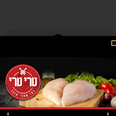
כדאי שתדעו!
כתף בקר מעושן, העשוי מנתח שלם של עגל. כתף הבקר
עוברת תהליך בישול ועישון, שמביא אותה לכדי שלמות
ועסיסיות. לאחר התהליך הנ"ל נפרסת כתף הבקר,
לפרוסות דקות מאוד, ומוכנסת לאריזת וואקום ששומרת
על טריות המוצר. אם אתם נמנים עם אלה שאוהבים כתף
בקר מעושן, ממש תשמחו לנשנש מ'החטיף' הבשרי הזה.
מידת העשייה המדויקת, בתוספת הטעמים הייחודיים,
הופכים את כתף הבקר המעושן, לנשנוש בשרי
אולטימטיבי. ותתפלאו, אבל זה ממש לא יקר, כאן באתר