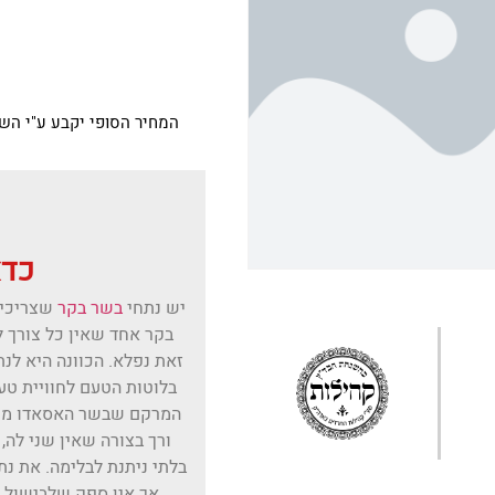
המחיר הסופי יקבע ע"י הש
כדא
יש נתחי
בשר בקר
שצריכים
בקר אחד שאין כל צורך ל
זאת נפלא. הכוונה היא לנ
בלוטות הטעם לחוויית ט
המרקם שבשר האסאדו מקבל
ורך בצורה שאין שני לה,
בלתי ניתנת לבלימה. את נת
אך אין ספק שלבישול ה