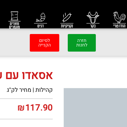
חזרה
לסיום
לחנות
הקנייה
אסאדו עם ע
קהילות | מחיר לק"ג
₪
117.90