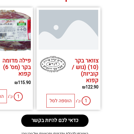
צוואר בקר
פילה מדומה
(10) (גוש /
בקר (מס' 6)
קוביות)
קפוא
קפוא
₪
115.90
₪
122.90
הו
ק"ג
הוספה לסל
ק"ג
כדאי לכם להיות בקשר
הצטרפו לקבלת עדכונים ומבצעים של טרי טרי