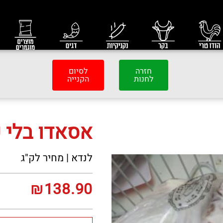
חזרה
לסיום
לחנות
הקנייה
אסאדו בלי 
לנדא | מחיר לק"ג
₪
138.90