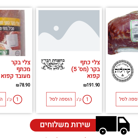
צלי כתף
צלי בקר
בקר (מס' 5)
מכתף
קפוא
מעובד קפוא
₪
191.90
₪
78.90
הוספה לסל
ספה לסל
ה
ק"ג
ק"ג
שירות משלוחים