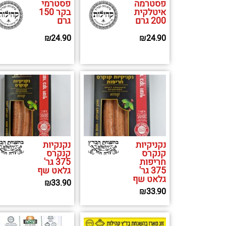
פסטרמה
פסטרמי
איטלקית
בקר 150
200 גרם
גרם
₪
24.90
₪
24.90
נקניקיות
נקנקיות
קנקרס
קנקרס
חריפות
375 גר'
375 גר'
גלאט שף
גלאט שף
₪
33.90
₪
33.90