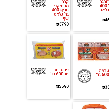
ורגר
קבב
עגל 400
מקסיקני
 גלאט
חריף 400
גר' גלאט
שף
₪
45
₪
37.90
פסטרמה
רמה
זוג 600 גר'
₪
35.90
₪
33