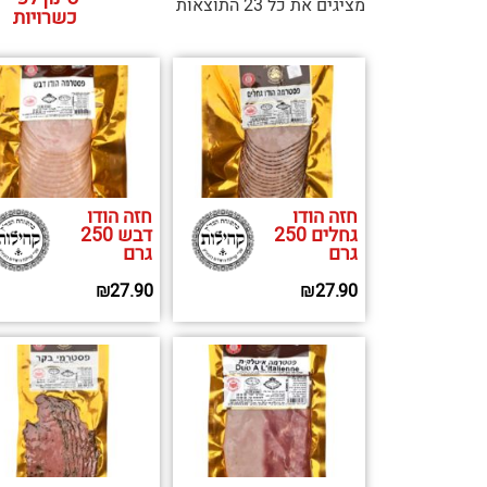
מציגים את כל ⁦23⁩ התוצאות
כשרויות
חזה הודו
חזה הודו
גחלים 250
דבש 250
גרם
גרם
₪
27.90
₪
27.90