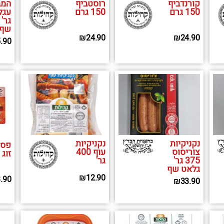
קורנדביף
רוסטביף
המב
150 גרם
150 גרם
גר'
שף
₪
24.90
₪
24.90
.90
נקניקיות
נקניקיות
פסט
צוריסוס
עוף 400
זוג 600 גר'
375 גר'
גר'
גלאט שף
₪
12.90
.90
₪
33.90