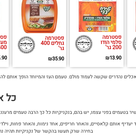
פסטרמה
פסט
פסטרמה
סלמי הודו
מעו
גחלים 400
200 גר'
400 גר
גר'
.90
₪
13.90
₪
35.90
אכלים נהדרים שקשה לעמוד מולם. טעמם העז והמיוחד הופך אותם להיו
כל א
שיר בטעמים בפני עצמו, יש בהם, בנקניקיות כל כך הרבה טעמים מרענ
 יעדיף אותם קלאסיים, והאחר חריפים, אחד נימוח, והאחר פחות, ויל
בחירה שרק תעשו בהקשר של נקניקיות תהיה נהד