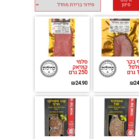
איפוס
סינון
 בקר
סלמי
לפל
קוניאק
ם
250 גרם
₪
24.90
₪
24