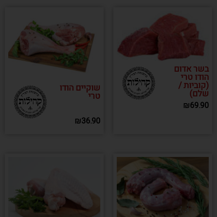
בשר אדום
הודו טרי
(קוביות /
שוקיים הודו
שלם)
טרי
₪
69.90
₪
36.90