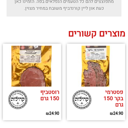
מתפוצצים להם כל הטעמים הנפלאים בפה. הזמינו כאן
כעת און ליין קורנדביף משובח במחיר מצוין.
מוצרים קשורים
פסטרמי
רוסטביף
בקר 150
150 גרם
גרם
₪
24.90
₪
24.90