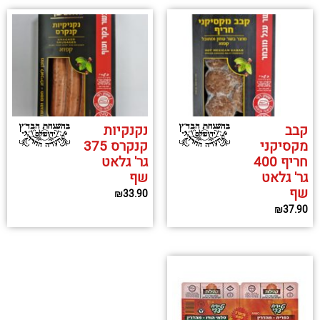
קבב
נקנקיות
מקסיקני
קנקרס 375
חריף 400
גר' גלאט
גר' גלאט
שף
שף
₪
33.90
₪
37.90