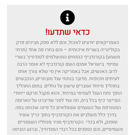
כדאי שתדעו!
האמריקאים יודעים לאכול, והם ללא ספק מבינים פרק
בקולינריה בשרית איכותית – והם בחרו פה אחד (תרתי
משמע) בקורנדביף כנתחים המושלמים לסנדוויץ' בשרי
עסיסי. בישראל אמנם השם קורנדביף לא אומר הרבה
לרוב האנשים, אבל באמריקה אין מי שלא צורך אותו
לעיתים תכופות. מדובר בנתחי עגל מובחרים, הנכבשים
בתהליך מיוחד ועוברים עישון על גחלים. בתום התהליך
הופך נתח העגל לעסיסי במיוחד, והוא מקבל מרקם ייחודי
המייצר כיף בכל ביס, וזה עוד לפני שדיברנו על הארומה
המטורפת של הטעמים שממלאים כל פינה שכוחה בפה.
בדרך כלל משלבים את הקורנדביף בתוך כריך עשיר
ומפנק, ולא בכדי. הקורנדביף מגיר מנוזליו השומניים
והעסיסיים, והם נספגים בכל רבדי הסנדוויץ', וברגע הנגיסה