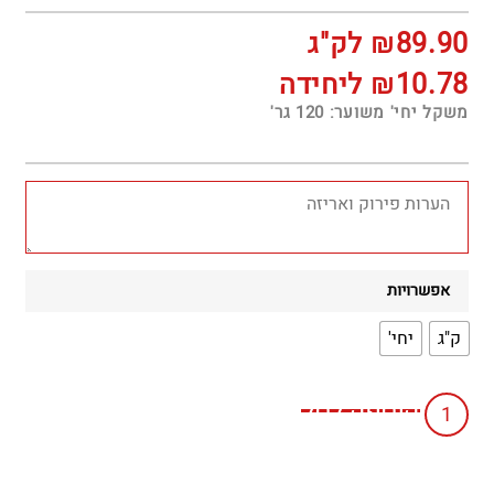
89.90
₪
לק"ג
10.78
₪
ליחידה
משקל יחי' משוער: 120 גר'
אפשרויות
ק"ג
יחי'
הוספה לסל