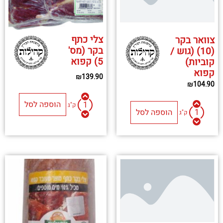
צלי כתף
צוואר בקר
בקר (מס'
(10) (גוש /
5) קפוא
קוביות)
קפוא
₪
139.90
₪
104.90
הוספה לסל
ק"ג
הוספה לסל
ק"ג