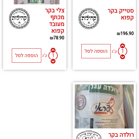
צלי בקר
סטייק בקר
מכתף
קפוא
מעובד
קפוא
₪
196.90
₪
78.90
הוספה לסל
ק"ג
הוספה לסל
ק"ג
רולדה בקר