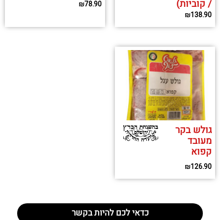
/ קוביות)
₪
78.90
₪
138.90
גולש בקר
מעובד
קפוא
₪
126.90
כדאי לכם להיות בקשר