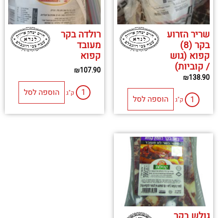
שריר הזרוע
רולדה בקר
בקר (8)
מעובד
קפוא (גוש
קפוא
/ קוביות)
₪
107.90
₪
138.90
הוספה לסל
ק"ג
הוספה לסל
ק"ג
גולש בקר