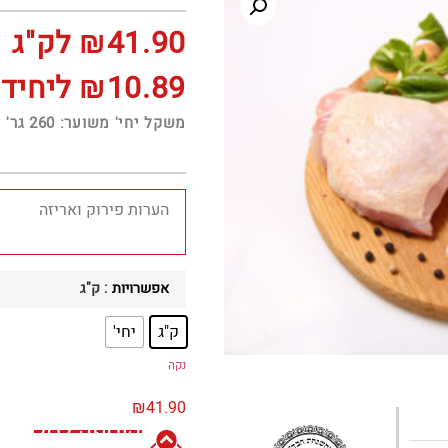
41.90
₪
לק"ג
10.89
₪
ליחיד
משקל יחי' משוער: 260 גר'
אפשרויות
: ק"ג
ק"ג
יחי'
נקה
₪
41.90
הוספה לסל