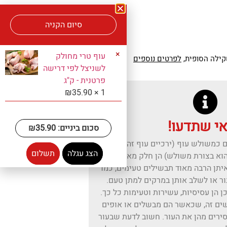
סיום הקניה
×
עוף טרי מחולק
קילה הסופית,
לפרטים נוספים
לשניצל לפי דרישה
פרטנית - ק"ג
₪
35.90
1 ×
י שתדעו!
סכום ביניים:
35.90
₪
גם כמשולש עוף (ירכיים עוף זה החלק
הצג עגלה
תשלום
א בצורת משולש) הן חלק מאוד נפוץ
איתן הרבה מאוד תבשילים טעימים, כמו
נור או לשלב אותן במרקים למתן טעם.
ן הן עסיסיות, עשירות וטעימות כל כך.
ים זה, שכאשר הם מבשלים או אופים
סירים מהן את העור. חשוב לדעת שבעור