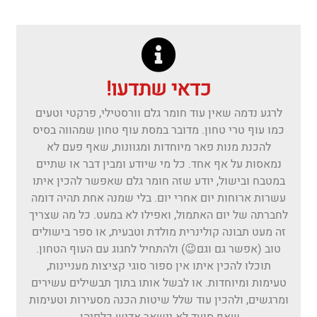
כדאי שתדעו!
לרגע נדמה שאין עוד חומר גלם וורסטילי, פרקטי וטעים
כמו עוף טרי טחון. מדובר במסת עוף טחון שמהווה בסיס
להכנת מנות פאר מיוחדות ומגוונות, שאף פעם לא
נמאסות על אף אחד. כל מי שיודע ומבין דבר או שתיים
במטבח ובישול, יודע שזה חומר גלם שאפשר להכין איתו
עשרות ארוחות יום אחרי יום. בלי שמנה אחת תהיה דומה
לחברתה של יום האתמול, ואפילו לא במעט. כל מה שצריך
זה מעט תבונה קולינרית מולדת וטבעית, או ספר בישולים
טוב (אפשר גם וגם😉) ולהתחיל לחגוג עם העוף הטחון.
תוכלו להכין איתו אין ספור סוגי קציצות מעניינות,
טעימות ומיוחדות. או לבשל אותו בתוך תבשילים עשירים
ומרגשים, ולהכין עוד שלל שיטות הכנה מסעירות וטעימות