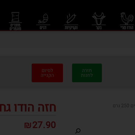
חזרה
לסיום
לחנות
הקנייה
חזה הודו גחלים 0
גרם
₪
27.90