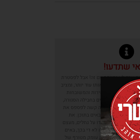
י שתדעו!
ף אחד לא יתווכח עם זה! אבל לפסטרת
 מיוחד, שמשדרג אותו עוד יותר, ומציב
של הפסטרמות העשירות והמשובחות
 החזה הודו, מסודרים בחבילה הסגורה,
מבעד לעטיפה השקופה קשה לפספס את
עושר הטעמים המוחבאים בתוכן. את
 פסטרמות חזה הודו על גחלים, מעצם
 בעוף ההודי. וכאילו לא די בכך, באים
ימד העישון, שמעניק עומק מטורף של