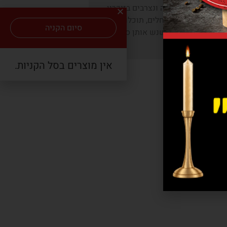
 שממלאים את הפה ונצרבים בזיכרון
ות חזה ההודו על גחלים, תוכלו לשים
סיום הקניה
מוס וירקות, או
לנשנש אותן סתם ככה
בשביל הכיף.
אין מוצרים בסל הקניות.