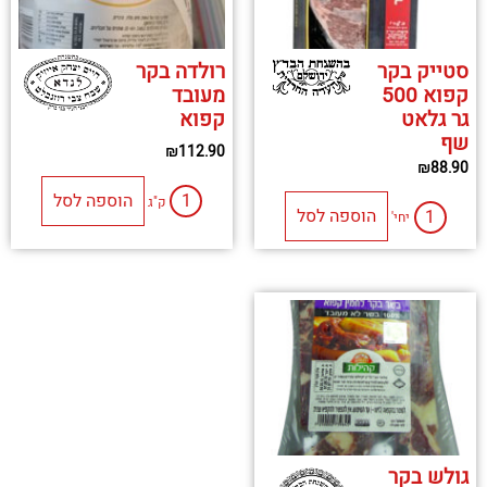
סטייק בקר
רולדה בקר
קפוא 500
מעובד
גר גלאט
קפוא
שף
₪
112.90
₪
88.90
הוספה לסל
ק"ג
הוספה לסל
יחי'
גולש בקר