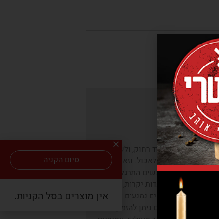
י שתדעו!
ר
טוב אין צורך לנדוד רחוק, ולשלם יקר.
סיום הקניה
ר בקר מוכן, לטגן, ולאכול. וזאת מבלי
יכות. יותר מידי אנשים התרגלו לחשוב
יתן לאכול רק במסעדות יקרות, או להכין
אין מוצרים בסל הקניות.
כב וקשה. ולכן אנשים נמנעים זמן רב
כדאי לדעת שמהיום ניתן להזמין במחיר