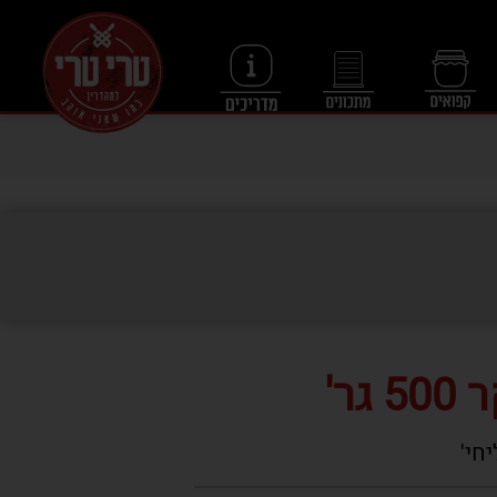
גר'
חי'