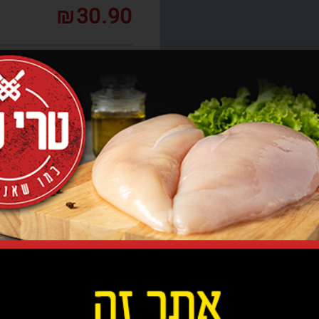
₪
30.90
כדא
בשביל להנות מהמבורגר
בק
ניתן פשוט להזמין המבורג
להתפשר כלל על טעם ועל א
בקיבעון, כי המבורגר בקר נ
בבית בהליך הכנה די מור
מלאכול מאכל טעים זה. אז 